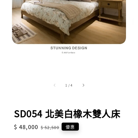
1
/
4
SD054 北美白橡木雙人床
Sale
$ 48,000
Regular
優惠
$ 52,500
price
price