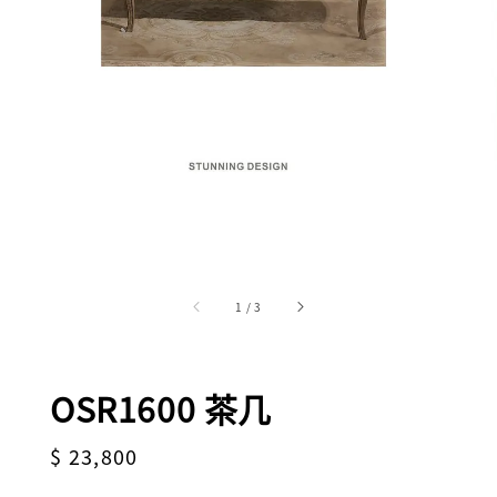
1
/
3
OSR1600 茶几
Regular
$ 23,800
price