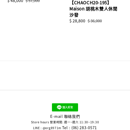
Sale
$ 48,000
Regular
$ 57,000
【CHAOCH20-195】
price
price
Maison 胡桃木雙人休閒
沙發
Sale
$ 28,800
Regular
$ 36,000
price
price
E-mail 聯絡我們
Store hours 營業時間: 週一~週六 11:30~19:30
Tel : (06) 283-0571
LINE : @org8971m