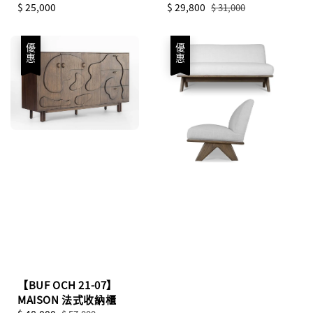
Regular
$ 25,000
Sale
$ 29,800
Regular
$ 31,000
price
price
price
優惠
優惠
【BUF OCH 21-07】
MAISON 法式收納櫃