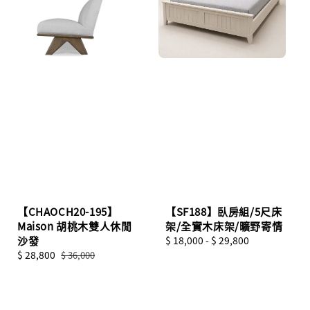
【SF188】臥房組/5尺床
【CHAOCH20-195】
架/全實木床架/曠野寄情
Maison 胡桃木雙人休閒
Regular
$ 18,000
-
$ 29,800
沙發
price
Sale
$ 28,800
Regular
$ 36,000
price
price