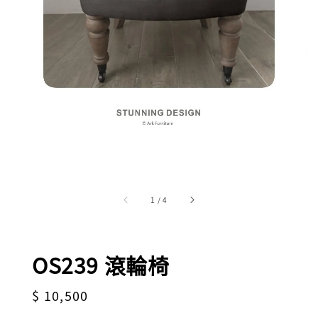
1
/
4
OS239 滾輪椅
Regular
$ 10,500
price