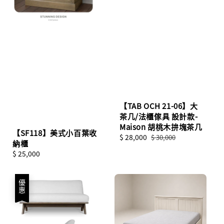
【TAB OCH 21-06】大
茶几/法櫃傢具 設計款-
Maison 胡桃木拚塊茶几
【SF118】美式小百葉收
Sale
$ 28,000
Regular
$ 30,000
納櫃
price
price
Regular
$ 25,000
price
優惠