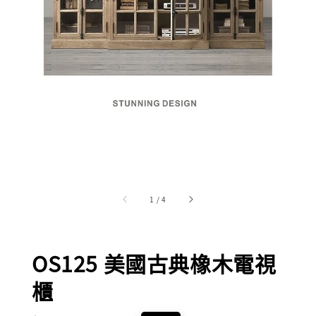
1
/
4
OS125 美國古典橡木電視
櫃