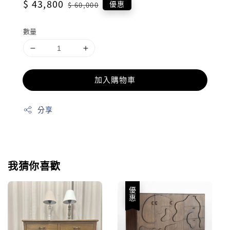
Sale
$ 43,800
Regular
優惠
$ 60,000
price
price
數量
加入購物車
分享
我猜你喜歡
優惠