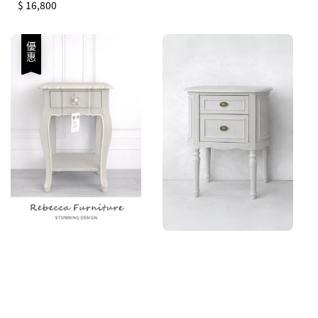
Regular
$ 16,800
price
優惠