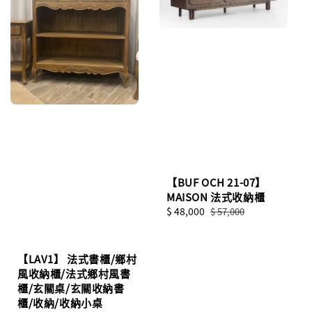
【BUF OCH 21-07】
MAISON 法式收納櫃
Sale
$ 48,000
Regular
$ 57,000
price
price
【LAV1】 法式書櫃/鄉村
風收納櫃/法式鄉村風書
櫃/玄關桌/玄關收納書
櫃/收納/收納小桌