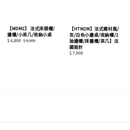
【MDM2】 法式床頭櫃/
【HTM2M】法式鄉村風/
邊櫃/小茶几/收納小桌
灰/白色小邊桌/收納櫃/2
Sale
$ 6,800
Regular
$ 8,800
抽邊櫃/床邊櫃/茶几】法
price
price
國設計
Regular
$ 7,900
price