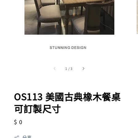
1
/
3
OS113 美國古典橡木餐桌
可訂製尺寸
Regular
$ 0
price
分享