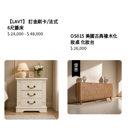
【LAV7】 訂金刷卡/法式
6尺籐床
Regular
$ 24,000
-
$ 48,000
OS015 美國古典橡木化
price
妝桌 化妝台
Regular
$ 26,000
price
優惠