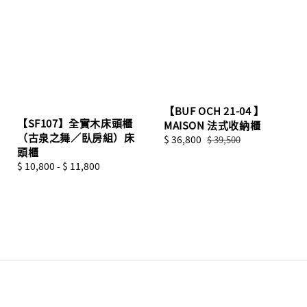
【BUF OCH 21-04 】
【SF107】全實木床頭櫃
MAISON 法式收納櫃
（古泉之舞／臥房組）床
Sale
$ 36,800
Regular
$ 39,500
頭櫃
price
price
Regular
$ 10,800
-
$ 11,800
price