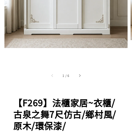
1
/
6
【F269】法櫃家居~衣櫃/
古泉之舞7尺仿古/鄉村風/
原木/環保漆/