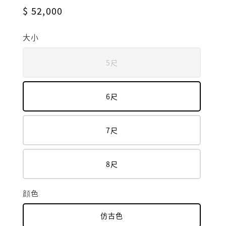
Regular
$ 52,000
price
大小
5尺
6尺
7尺
8尺
顔色
仿古色