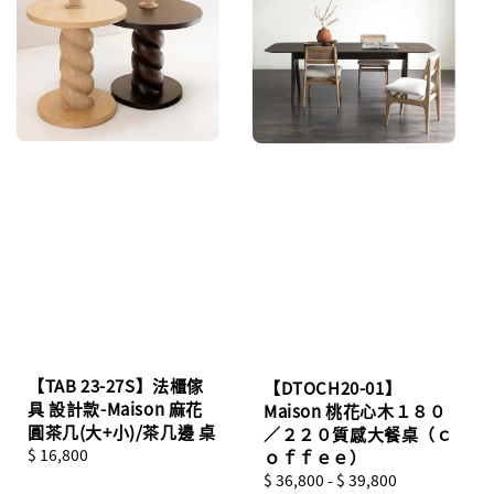
【TAB 23-27S】法櫃傢
【DTOCH20-01】
具 設計款-Maison 麻花
Maison 桃花心木１８０
圓茶几(大+小)/茶几邊 桌
／２２０質感大餐桌（ｃ
Regular
$ 16,800
ｏｆｆｅｅ）
price
Regular
$ 36,800
-
$ 39,800