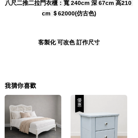
八尺二推二拉門衣櫃：寬 240cm 深 67cm 高210 
cm ＄62000(
仿古色
)
客製化 可改色 訂作尺寸
我猜你喜歡
優惠