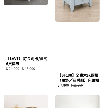
【LAV7】 訂金刷卡/法式
6尺籐床
Regular
$ 24,000
-
$ 48,000
price
【SF188】全實木床頭櫃
（曠野／臥房組）床頭櫃
Sale
$ 7,800
Regular
$ 11,250
price
price