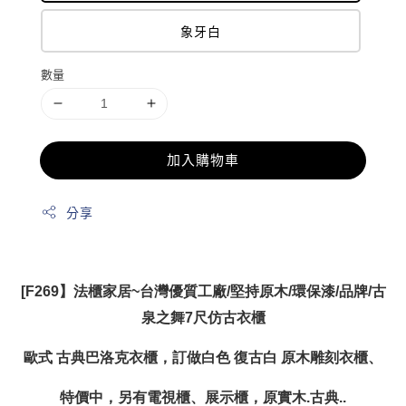
象牙白
數量
加入購物車
分享
[F269】法櫃家居~台灣優質工廠/堅持原木/環保漆/品牌/古
泉之舞7尺仿古衣櫃
歐式 古典巴洛克衣櫃，訂做白色 復古白 原木雕刻衣櫃、
特價中，另有電視櫃、展示櫃，原實木.古典..