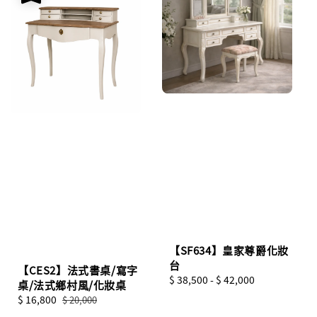
【SF634】皇家尊爵化妝
台
【CES2】法式書桌/寫字
Regular
$ 38,500
-
$ 42,000
桌/法式鄉村風/化妝桌
price
Sale
$ 16,800
Regular
$ 20,000
price
price