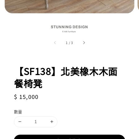
1
/
3
【SF138】北美橡木木面
餐椅凳
Regular
$ 15,000
price
數量