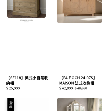
【SF118】美式小百葉收
【BUF OCH 24-07S】
納櫃
MAISON 法式收納櫃
Regular
$ 25,000
Sale
$ 42,800
Regular
$ 48,000
price
price
price
優惠