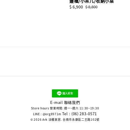
邊櫃/小茶几/收納小桌
Sale
$ 6,900
Regular
$ 8,800
price
price
E-mail 聯絡我們
Store hours 營業時間: 週一~週六 11:30~19:30
Tel : (06) 283-0571
LINE : @org8971m
© 2026 Ark 法櫃家居. 台南市永康區二王路102號