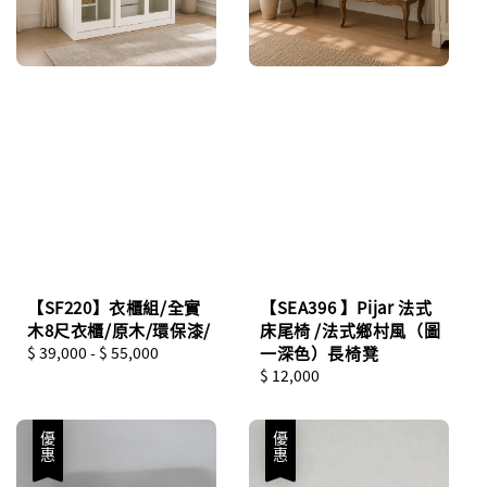
【SF220】衣櫃組/全實
【SEA396 】Pijar 法式
木8尺衣櫃/原木/環保漆/
床尾椅 /法式鄉村風（圖
Regular
$ 39,000
-
$ 55,000
一深色）長椅凳
price
Regular
$ 12,000
price
優惠
優惠