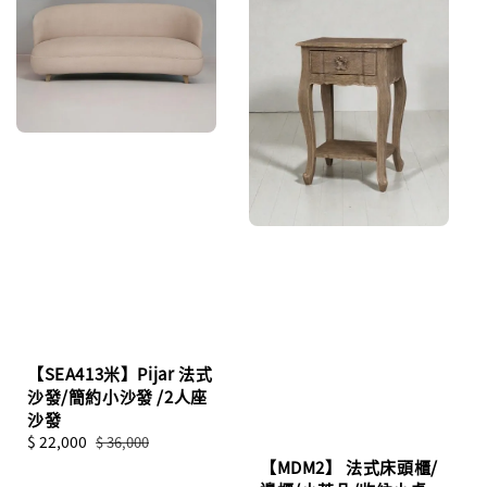
【SEA413米】Pijar 法式
沙發/簡約小沙發 /2人座
沙發
Sale
$ 22,000
Regular
$ 36,000
price
price
【MDM2】 法式床頭櫃/