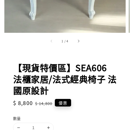
1
/
4
【現貨特價區】SEA606
法櫃家居/法式經典椅子 法
國原設計
Sale
$ 8,800
Regular
優惠
$ 14,800
price
price
數量