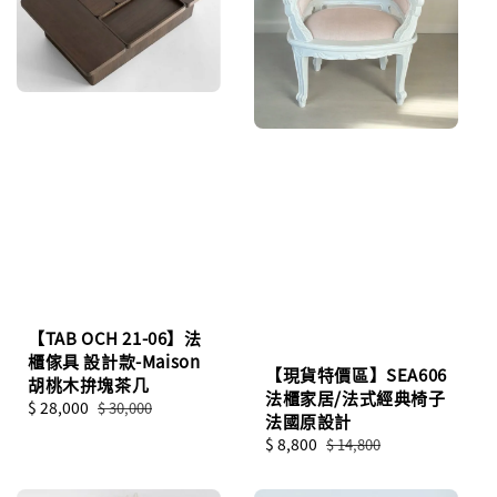
【TAB OCH 21-06】法
櫃傢具 設計款-Maison
【現貨特價區】SEA606
胡桃木拚塊茶几
法櫃家居/法式經典椅子
Sale
$ 28,000
Regular
$ 30,000
法國原設計
price
price
Sale
$ 8,800
Regular
$ 14,800
price
price