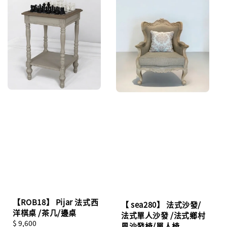
【ROB18】 Pijar 法式西
【 sea280】 法式沙發/
洋棋桌 /茶几/邊桌
法式單人沙發 /法式鄉村
Regular
$ 9,600
風沙發椅/單人椅