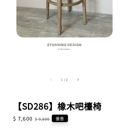
1
/
2
【SD286】橡木吧檯椅
Sale
$ 7,600
Regular
優惠
$ 9,800
price
price