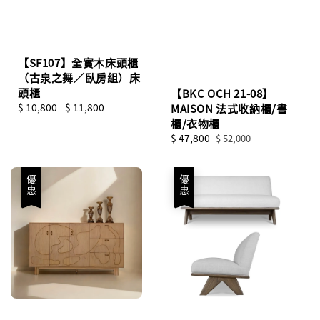
【SF107】全實木床頭櫃
（古泉之舞／臥房組）床
頭櫃
【BKC OCH 21-08】
Regular
$ 10,800
-
$ 11,800
MAISON 法式收納櫃/書
price
櫃/衣物櫃
Sale
$ 47,800
Regular
$ 52,000
price
price
優惠
優惠