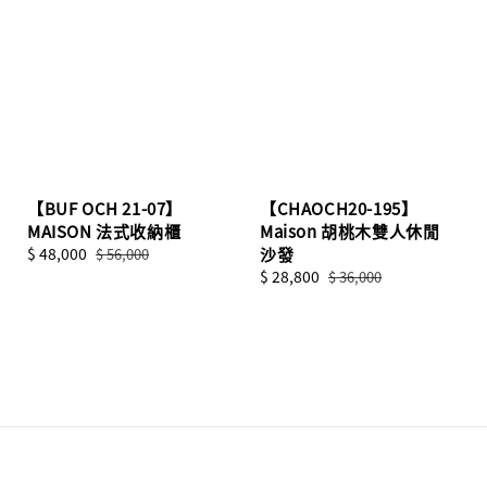
【BUF OCH 21-07】
【CHAOCH20-195】
MAISON 法式收納櫃
Maison 胡桃木雙人休閒
Sale
$ 48,000
Regular
沙發
$ 56,000
price
price
Sale
$ 28,800
Regular
$ 36,000
price
price