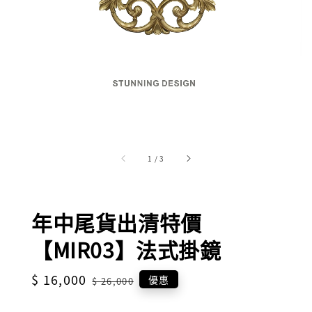
1
/
3
年中尾貨出清特價
【MIR03】法式掛鏡
Sale
$ 16,000
Regular
優惠
$ 26,000
price
price