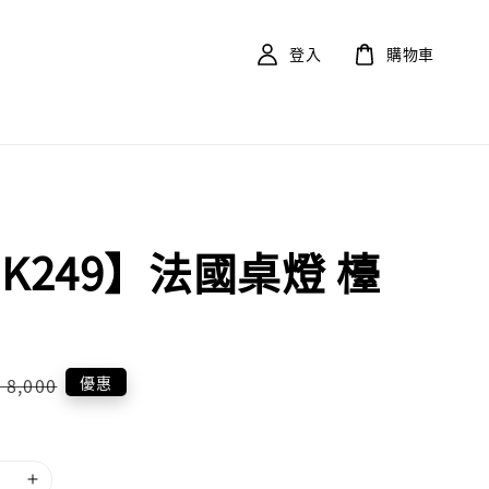
登入
購物車
EK249】法國桌燈 檯
Regular
優惠
 8,000
price