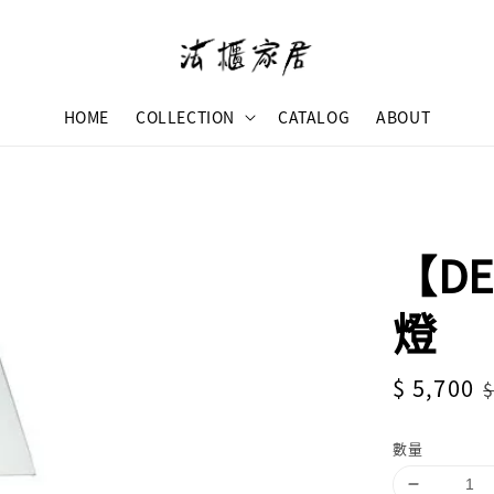
HOME
COLLECTION
CATALOG
ABOUT
【D
燈
Sale
$ 5,700
$
price
數量