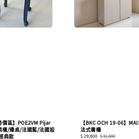
區】POE2VM Pijar
【BKC OCH 19-06】MA
櫃/邊桌/法國藍/法國設
法式書櫃
式經典款
Sale
$ 29,800
Regular
$ 31,000