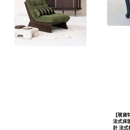
【現貨特價
法式床頭
計 法