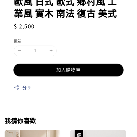
歐風 日式 歐式 鄉村風 工
業風 實木 南法 復古 美式
Regular
$ 2,500
price
數量
加入購物車
分享
我猜你喜歡