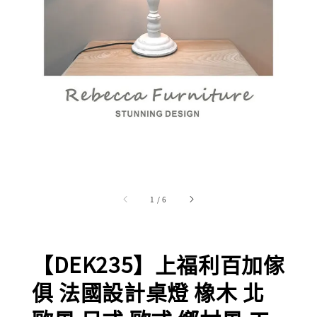
1
/
6
【DEK235】上福利百加傢
俱 法國設計桌燈 橡木 北