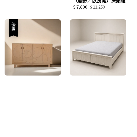
（曠野／臥房組）床頭櫃
Sale
$ 7,800
Regular
$ 11,250
price
price
優惠