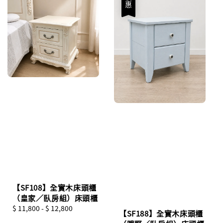
優惠
【SF108】全實木床頭櫃
（皇家／臥房組）床頭櫃
Regular
$ 11,800
-
$ 12,800
【SF188】全實木床頭櫃
price