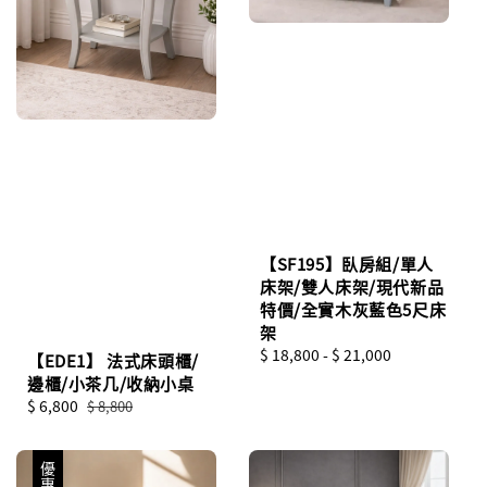
【SF195】臥房組/單人
床架/雙人床架/現代新品
特價/全實木灰藍色5尺床
架
Regular
$ 18,800
-
$ 21,000
【EDE1】 法式床頭櫃/
price
邊櫃/小茶几/收納小桌
Sale
$ 6,800
Regular
$ 8,800
price
price
優惠