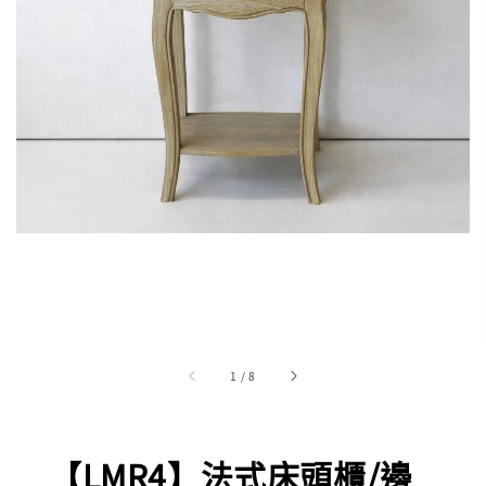
1
/
8
【LMR4】法式床頭櫃/邊