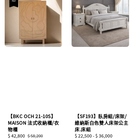
【BKC OCH 21-10S】
【SF193】臥房組/床架/
MAISON 法式收納櫃/衣
維納斯白色雙人床架公主
物櫃
床.床組
Sale
$ 42,800
Regular
Regular
$ 22,500
-
$ 36,000
$ 58,200