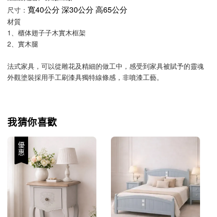
寬40公分 深30公分 高65公分
尺寸：
材質
1、櫃体翅子子木實木框架
2、實木腿
法式家具，可以從雕花及精細的做工中，感受到家具被賦予的靈魂
外觀塗裝採用手工刷漆具獨特線條感，非噴漆工藝。
我猜你喜歡
優惠