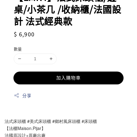
桌/小茶几 /收納櫃/法國設
計 法式經典款
Regular
$ 6,900
price
數量
加入購物車
分享
法式床頭櫃 #美式床頭櫃 #鄉村風床頭櫃 #床頭櫃
【法櫃Maison.Pijar】
法國原設計+原廠出廠