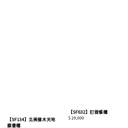
【SF632】訂做餐櫃
Regular
$ 29,000
【SF134】北美橡木天地
price
鎖書櫃