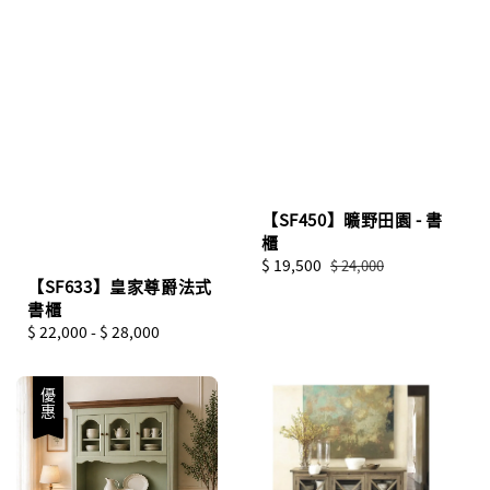
【SF450】曠野田園 - 書
櫃
Sale
$ 19,500
Regular
$ 24,000
【SF633】皇家尊爵法式
price
price
書櫃
Regular
$ 22,000
-
$ 28,000
price
優惠