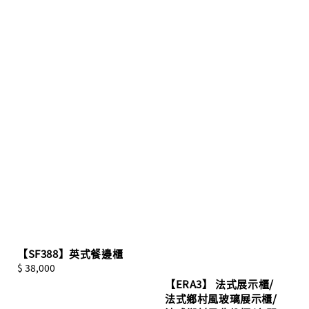
【SF388】英式餐邊櫃
Regular
$ 38,000
price
【ERA3】 法式展示櫃/
法式鄉村風玻璃展示櫃/