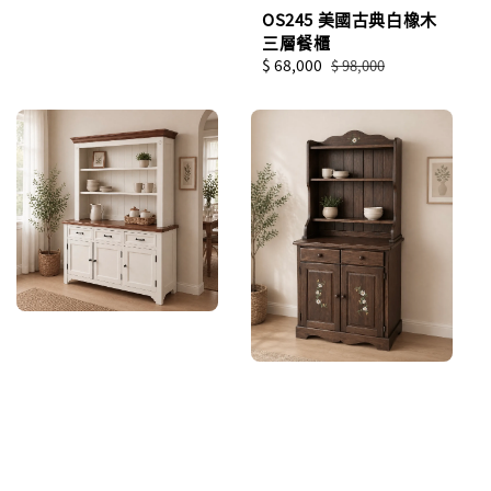
OS245 美國古典白橡木
三層餐櫃
Sale
$ 68,000
Regular
$ 98,000
price
price