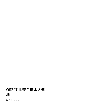
OS247 北美白橡木大餐
櫃
Regular
$ 48,000
price