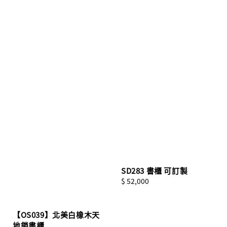
SD283 書櫃 可訂製
Regular
$ 52,000
price
【OS039】北美白橡木天
地鎖書櫃