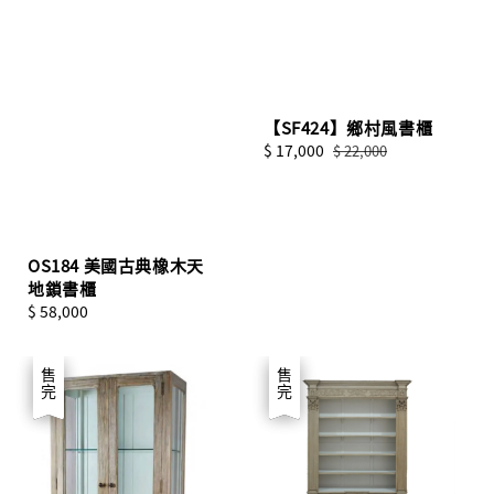
【SF424】鄉村風書櫃
Sale
$ 17,000
Regular
$ 22,000
price
price
OS184 美國古典橡木天
地鎖書櫃
Regular
$ 58,000
price
優惠
售完
優惠
售完