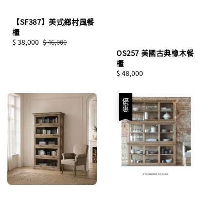
【SF387】美式鄉村風餐
櫃
Sale
$ 38,000
Regular
$ 46,000
price
price
OS257 美國古典橡木餐
櫃
Regular
$ 48,000
price
優惠