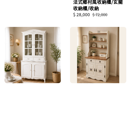
法式鄉村風收納櫃/玄關
收納櫃/收納
Sale
$ 28,000
Regular
$ 72,000
price
price