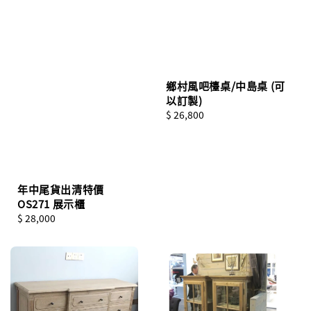
鄉村風吧檯桌/中島桌 (可
以訂製)
Regular
$ 26,800
price
年中尾貨出清特價
OS271 展示櫃
Regular
$ 28,000
price