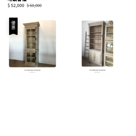
Sale
$ 52,000
Regular
$ 60,000
price
price
優惠