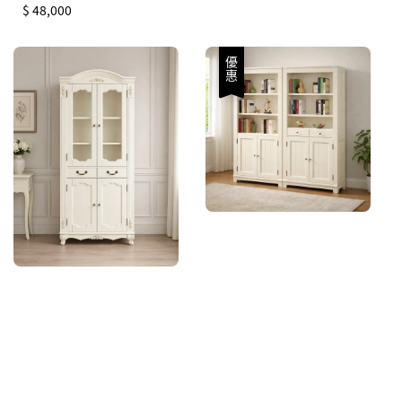
Regular
$ 48,000
price
優惠