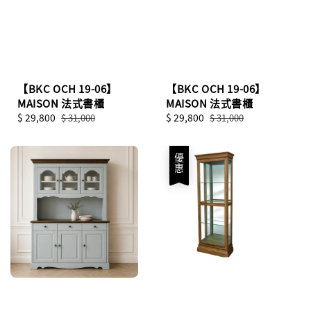
【BKC OCH 19-06】
【BKC OCH 19-06】
MAISON 法式書櫃
MAISON 法式書櫃
Sale
$ 29,800
Regular
Sale
$ 29,800
Regular
$ 31,000
$ 31,000
price
price
price
price
優惠