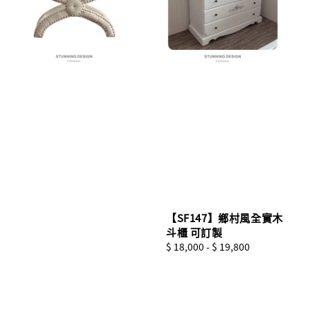
【SF147】鄉村風全實木
斗櫃 可訂製
Regular
$ 18,000
-
$ 19,800
price