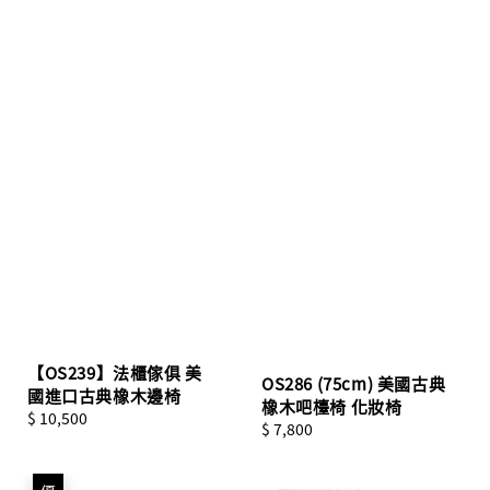
【OS239】法櫃傢俱 美
OS286 (75cm) 美國古典
國進口古典橡木邊椅
橡木吧檯椅 化妝椅
Regular
$ 10,500
Regular
$ 7,800
price
price