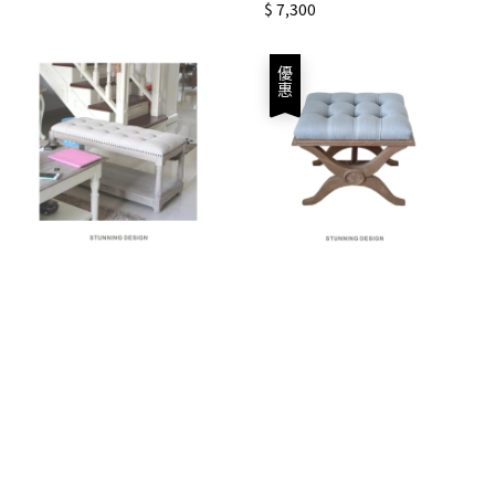
Regular
$ 7,300
price
優惠