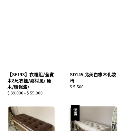
【SF193】衣櫃組/全實
SD145 北美白橡木化妝
木8尺衣櫃/鄉村風/ 原
椅
木/環保漆/
Regular
$ 5,500
Regular
$ 39,000
-
$ 55,000
price
price
優惠