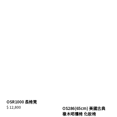
OSR1000 長椅凳
Regular
$ 12,800
OS286(65cm) 美國古典
price
橡木吧檯椅 化妝椅