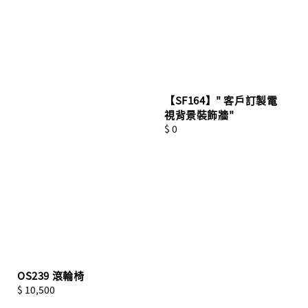
【SF164】" 客戶訂製電
視背景裝飾牆"
Regular
$ 0
price
OS239 滾輪椅
Regular
$ 10,500
price