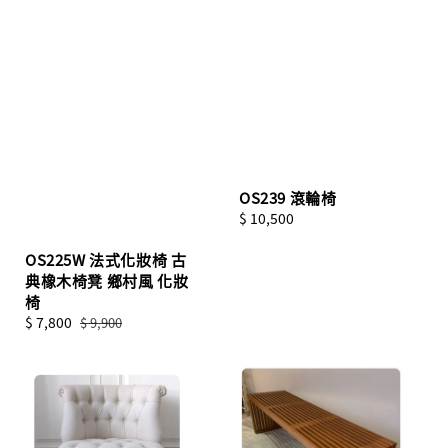
OS239 滾輪椅
Regular
$ 10,500
price
OS225W 法式化妝椅 古
典橡木椅凳 鄉村風 化妝
椅
Sale
$ 7,800
Regular
$ 9,900
price
price