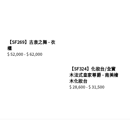
【SF269】古泉之舞 - 衣
櫃
Regular
$ 52,000
-
$ 62,000
price
【SF324】化妝台/全實
木法式皇家尊爵 - 南美檜
木化妝台
Regular
$ 28,600
-
$ 31,500
price