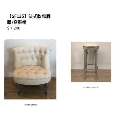
【SF135】法式軟包腳
蹬/穿鞋椅
Regular
$ 7,200
price