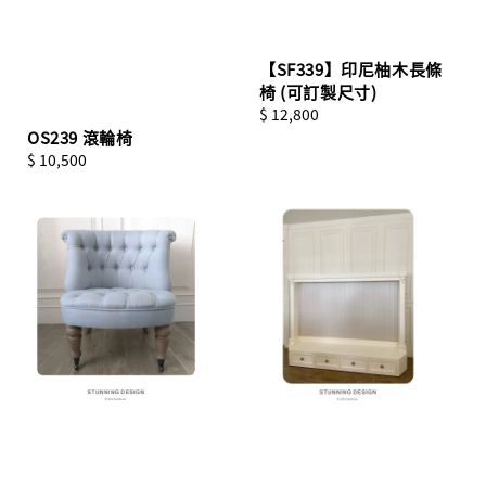
【SF339】印尼柚木長條
椅 (可訂製尺寸)
Regular
$ 12,800
price
OS239 滾輪椅
Regular
$ 10,500
price