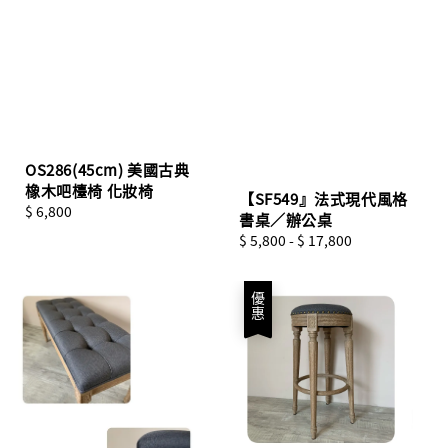
OS286(45cm) 美國古典
橡木吧檯椅 化妝椅
【SF549』法式現代風格
Regular
$ 6,800
書桌／辦公桌
price
Regular
$ 5,800
-
$ 17,800
price
優惠