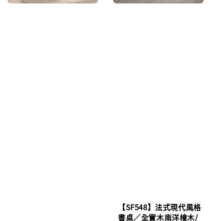
【SF548】法式現代風格
書桌／全實木南洋檜木/