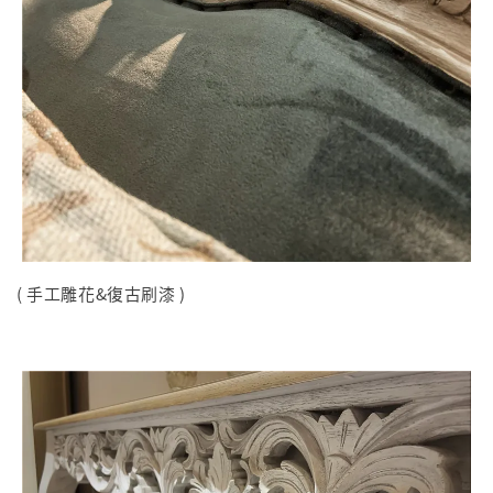
( 手工雕花&復古刷漆 )